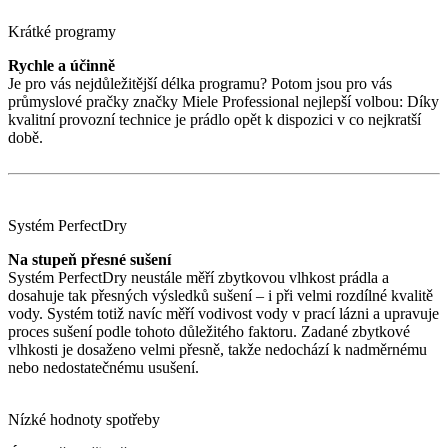
Krátké programy
Rychle a účinně
Je pro vás nejdůležitější délka programu? Potom jsou pro vás
průmyslové pračky značky Miele Professional nejlepší volbou: Díky
kvalitní provozní technice je prádlo opět k dispozici v co nejkratší
době.
Systém PerfectDry
Na stupeň přesné sušení
Systém PerfectDry neustále měří zbytkovou vlhkost prádla a
dosahuje tak přesných výsledků sušení – i při velmi rozdílné kvalitě
vody. Systém totiž navíc měří vodivost vody v prací lázni a upravuje
proces sušení podle tohoto důležitého faktoru. Zadané zbytkové
vlhkosti je dosaženo velmi přesně, takže nedochází k nadměrnému
nebo nedostatečnému usušení.
Nízké hodnoty spotřeby