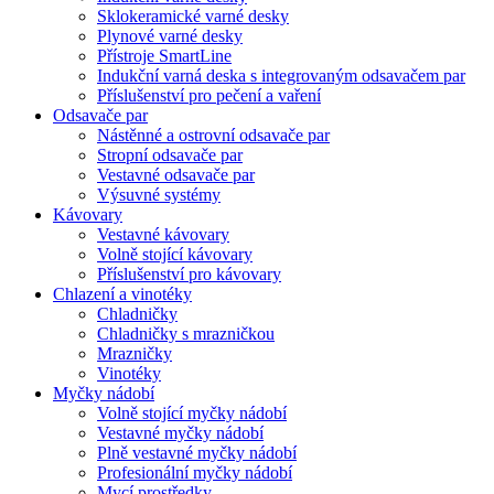
Sklokeramické varné desky
Plynové varné desky
Přístroje SmartLine
Indukční varná deska s integrovaným odsavačem par
Příslušenství pro pečení a vaření
Odsavače par
Nástěnné a ostrovní odsavače par
Stropní odsavače par
Vestavné odsavače par
Výsuvné systémy
Kávovary
Vestavné kávovary
Volně stojící kávovary
Příslušenství pro kávovary
Chlazení a vinotéky
Chladničky
Chladničky s mrazničkou
Mrazničky
Vinotéky
Myčky nádobí
Volně stojící myčky nádobí
Vestavné myčky nádobí
Plně vestavné myčky nádobí
Profesionální myčky nádobí
Mycí prostředky