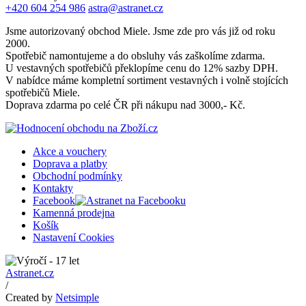
+420 604 254 986
astra@astranet.cz
Jsme autorizovaný obchod Miele. Jsme zde pro vás již od roku
2000.
Spotřebič namontujeme a do obsluhy vás zaškolíme zdarma.
U vestavných spotřebičů překlopíme cenu do 12% sazby DPH.
V nabídce máme kompletní sortiment vestavných i volně stojících
spotřebičů Miele.
Doprava zdarma po celé ČR při nákupu nad 3000,- Kč.
Akce a vouchery
Doprava a platby
Obchodní podmínky
Kontakty
Facebook
Kamenná prodejna
Košík
Nastavení Cookies
Astranet.cz
/
Created by
Netsimple