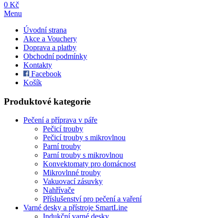
0 Kč
Menu
Úvodní strana
Akce a Vouchery
Doprava a platby
Obchodní podmínky
Kontakty
Facebook
Košík
Produktové kategorie
Pečení a příprava v páře
Pečicí trouby
Pečicí trouby s mikrovlnou
Parní trouby
Parní trouby s mikrovlnou
Konvektomaty pro domácnost
Mikrovlnné trouby
Vakuovací zásuvky
Nahřívače
Příslušenství pro pečení a vaření
Varné desky a přístroje SmartLine
Indukční varné desky