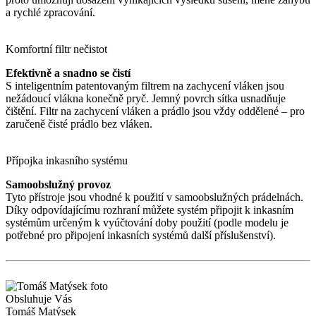
a rychlé zpracování.
Komfortní filtr nečistot
Efektivně a snadno se čistí
S inteligentním patentovaným filtrem na zachycení vláken jsou
nežádoucí vlákna konečně pryč. Jemný povrch sítka usnadňuje
čištění. Filtr na zachycení vláken a prádlo jsou vždy oddělené – pro
zaručeně čisté prádlo bez vláken.
Přípojka inkasního systému
Samoobslužný provoz
Tyto přístroje jsou vhodné k použití v samoobslužných prádelnách.
Díky odpovídajícímu rozhraní můžete systém připojit k inkasním
systémům určeným k vyúčtování doby použití (podle modelu je
potřebné pro připojení inkasních systémů další příslušenství).
Obsluhuje Vás
Tomáš Matýsek