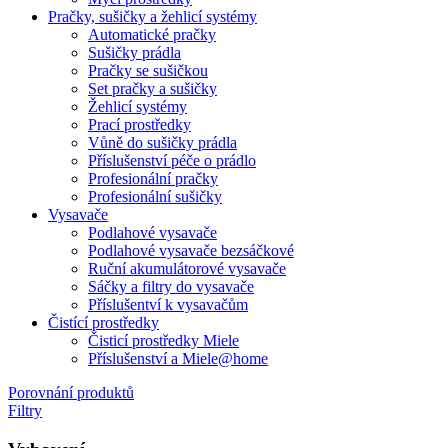
Pračky, sušičky a žehlicí systémy
Automatické pračky
Sušičky prádla
Pračky se sušičkou
Set pračky a sušičky
Žehlicí systémy
Prací prostředky
Vůně do sušičky prádla
Příslušenství péče o prádlo
Profesionální pračky
Profesionální sušičky
Vysavače
Podlahové vysavače
Podlahové vysavače bezsáčkové
Ruční akumulátorové vysavače
Sáčky a filtry do vysavače
Příslušentví k vysavačům
Čistící prostředky
Čisticí prostředky Miele
Příslušenství a Miele@home
Porovnání produktů
Filtry