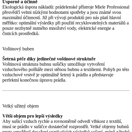
Úsporně a účinně
Ekologická úspora nákladů: prádelenské přístroje Miele Professional
přesvědčí velmi nízkými hodnotami spotřeby a jsou známé svou
maximální účinností. Již při vývoji produktů pro nás platí hlavní
měřítko: optimální výsledky při použití recyklovatelných materiálů a
pouze nezbytně nutného množství vody, elektrické energie a
čisticích prostředků.
Voštinový buben
Šetrná péče díky jedinečné voštinové struktuře
Voštinová struktura bubnu sušičky umožňuje vytvoření
vzduchového polštáře mezi stěnou bubnu a textiliemi. Pohyb po této
vzduchové vrstvě je optimálně šetrný k prádlu a představuje
perfektní konečnou úpravu prádla.
Velký užitný objem
Větší objem pro lepší výsledky
Aby sušicí vzduch rychle a rovnoměrně odvedl vlhkost z textilií,
musí se prádlo v sušičce dostatečně rozprostřít. Velké objemy bubnů
proto umožňují dosažení vynikajících výsledků sušení, méně záhybů