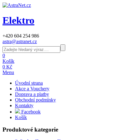
Elektro
+420 604 254 986
astra@astranet.cz
0
Košík
0 Kč
Menu
Úvodní strana
Akce a Vouchery
Doprava a platby
Obchodní podmínky
Kontakty
Facebook
Košík
Produktové kategorie