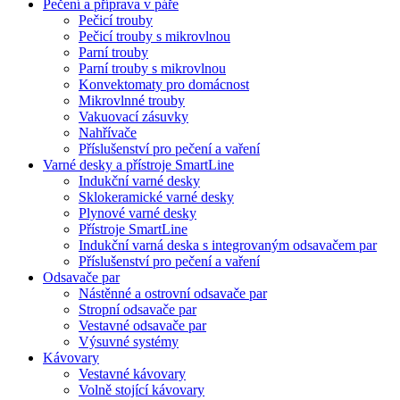
Pečení a příprava v páře
Pečicí trouby
Pečicí trouby s mikrovlnou
Parní trouby
Parní trouby s mikrovlnou
Konvektomaty pro domácnost
Mikrovlnné trouby
Vakuovací zásuvky
Nahřívače
Příslušenství pro pečení a vaření
Varné desky a přístroje SmartLine
Indukční varné desky
Sklokeramické varné desky
Plynové varné desky
Přístroje SmartLine
Indukční varná deska s integrovaným odsavačem par
Příslušenství pro pečení a vaření
Odsavače par
Nástěnné a ostrovní odsavače par
Stropní odsavače par
Vestavné odsavače par
Výsuvné systémy
Kávovary
Vestavné kávovary
Volně stojící kávovary