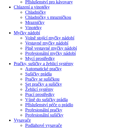
Příslušenství pro kávovary
Chlazení a vinotéky
Chladničky
Chladničky s mrazničkou
Mrazničky
Vinotéky
Myčky nádobí
Volně stojící myčky nádobí
Vestavné myčky nádobí
Plně vestavné myčky nádobí
Profesionální myčky nádobí
Mycí prostředky
Pračky, sušičky a žehlicí systémy
Automatické pračky
Sušičky prádla
Pračky se sušičkou
Set pračky a sušičky
Žehlicí systémy
Prací prostředky
Vůně do sušičky prádla
Příslušenství péče o prádlo
Profesionální pračky
Profesionální sušičky
Vysavače
Podlahové vysavače