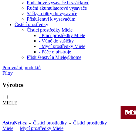
Podlahové vysavače bezsáčkové
Ruční akumulátorové vysavače
Sáčky a filtry do vysavače
Příslušentví k vysavačům
Čistící prostředky
Čisticí prostředky Miele
- Prací prostředky Miele
- Vůně do sušičky
- Mycí prostředky Miele
- Péče o přístroje
Příslušenství a Miele@home
Porovnání produktů
Filtry
Výrobce
MIELE
AstraNet.cz
-
Čistící prostředky
-
Čisticí prostředky
Miele
-
Mycí prostředky Miele