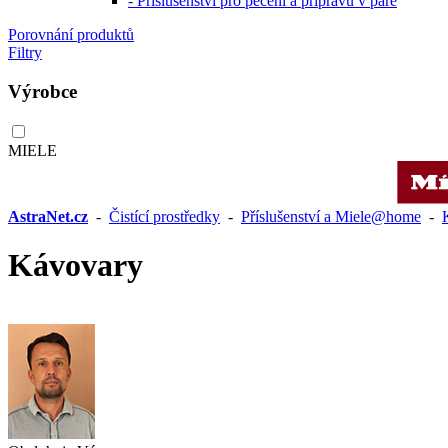
- Příslušenství pro pečení a přípravu v páře
Porovnání produktů
Filtry
Výrobce
MIELE
AstraNet.cz
-
Čistící prostředky
-
Příslušenství a Miele@home
-
Kávovary