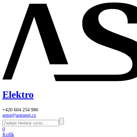
Elektro
+420 604 254 986
astra@astranet.cz
0
Košík