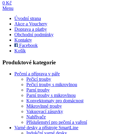
0 Kč
Menu
Úvodní strana
Akce a Vouchery
Doprava a platby
Obchodní podmínky
Kontakty
Facebook
Košík
Produktové kategorie
Pečení a příprava v páře
Pečicí trouby
Pečicí trouby s mikrovlnou
Parní trouby
Parní trouby s mikrovlnou
Konvektomaty pro domácnost
Mikrovlnné trouby
Vakuovací zásuvky
Nahřívače
Příslušenství pro pečení a vaření
Varné desky a přístroje SmartLine
Indukční varné desky