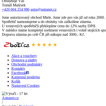
Obsluhuje Vás
Tomáš Matýsek
+420 604 254 986
astra@astranet.cz
Jsme autorizovaný obchod Miele. Jsme zde pro vás již od roku 2000.
Spotřebič namontujeme a do obsluhy vás zaškolíme zdarma.
U vestavných spotřebičů překlopíme cenu do 12% sazby DPH.
V nabídce máme kompletní sortiment vestavných i volně stojících spo
Doprava zdarma po celé ČR při nákupu nad 3000,- Kč.
Akce a vouchery
Doprava a platby
Obchodní podmínky
Kontakty
Facebook
Kamenná prodejna
Košík
Nastavení Cookies
Astranet.cz
/