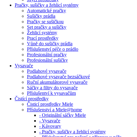
Pračky, sušičky a žehlicí systémy
Automatické pračky
Sušičky prádla
Pračky se sušičkou
Set pračky a sušičky
Žehlicí systémy
Prací prostředky
Vůně do sušičky prádla
Příslušenství péče o prádlo
Profesionální pračky
Profesionální sušičky
Vysavače
Podlahové vysavače
Podlahové vysavače bezsáčkové
Ruční akumulátorové vysavače
Sáčky a filtry do vysavače
Příslušentví k vysavačům
Čistící prostředky
Čisticí prostředky Miele
Příslušenství a Miele@home
- Originální sáčky Miele
- Vysavače
- Kávovary
- Pračky, sušičky a žehlicí systémy