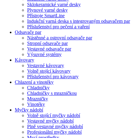
Sklokeramické varné desky
Plynové varné desky
Přístroje SmartLine
Indukční varná deska s integrovaným odsavačem par
Příslušenství pro pečení a vaření
Odsavače par
Nástěnné a ostrovní odsavače par
Stropní odsavače par
Vestavné odsavače par
Výsuvné systémy
Kávovary
Vestavné kávovary
Volně stojící kávovary
Příslušenství pro kávovary
Chlazení a vinotéky
Chladničky
Chladničky s mrazničkou
Mrazničky
Vinotéky
Myčky nádobí
Volně stojící myčky nádobí
Vestavné myčky nádobí
Plně vestavné myčky nádobí
Profesionální myčky nádobí
Mycí prostředky