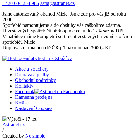
+420 604 254 986
astra@astranet.cz
Jsme autorizovaný obchod Miele. Jsme zde pro vás již od roku
2000.
Spotřebič namontujeme a do obsluhy vás zaškolíme zdarma.
U vestavných spotřebičů překlopíme cenu do 12% sazby DPH.
V nabídce máme kompletní sortiment vestavných i volně stojících
spotřebičů Miele.
Doprava zdarma po celé ČR při nákupu nad 3000,- Kč.
Akce a vouchery
Doprava a platby
Obchodní podmínky
Kontakty
Facebook
Kamenná prodejna
Košík
Nastavení Cookies
Astranet.cz
/
Created by
Netsimple