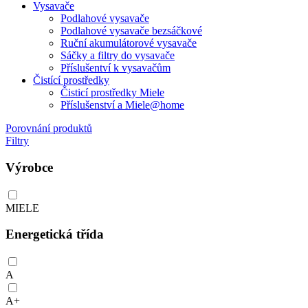
Vysavače
Podlahové vysavače
Podlahové vysavače bezsáčkové
Ruční akumulátorové vysavače
Sáčky a filtry do vysavače
Příslušentví k vysavačům
Čistící prostředky
Čisticí prostředky Miele
Příslušenství a Miele@home
Porovnání produktů
Filtry
Výrobce
MIELE
Energetická třída
A
A+