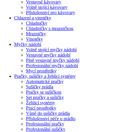
Vestavné kávovary
Volně stojící kávovary
Příslušenství pro kávovary
Chlazení a vinotéky
Chladničky
Chladničky s mrazničkou
Mrazničky
Vinotéky
Myčky nádobí
Volně stojící myčky nádobí
Vestavné myčky nádobí
Plně vestavné myčky nádobí
Profesionální myčky nádobí
Mycí prostředky
Pračky, sušičky a žehlicí systémy
Automatické pračky
Sušičky prádla
Pračky se sušičkou
Set pračky a sušičky
Žehlicí systémy
Prací prostředky
Vůně do sušičky prádla
Příslušenství péče o prádlo
Profesionální pračky
Profesionální sušičky