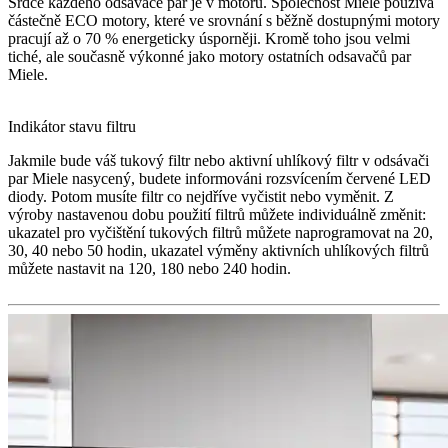
Srdce každého odsavače par je v motoru. Společnost Miele používá
částečně ECO motory, které ve srovnání s běžně dostupnými motory
pracují až o 70 % energeticky úsporněji. Kromě toho jsou velmi
tiché, ale současně výkonné jako motory ostatních odsavačů par
Miele.
Indikátor stavu filtru
Jakmile bude váš tukový filtr nebo aktivní uhlíkový filtr v odsávači
par Miele nasycený, budete informováni rozsvícením červené LED
diody. Potom musíte filtr co nejdříve vyčistit nebo vyměnit. Z
výroby nastavenou dobu použití filtrů můžete individuálně změnit:
ukazatel pro vyčištění tukových filtrů můžete naprogramovat na 20,
30, 40 nebo 50 hodin, ukazatel výměny aktivních uhlíkových filtrů
můžete nastavit na 120, 180 nebo 240 hodin.