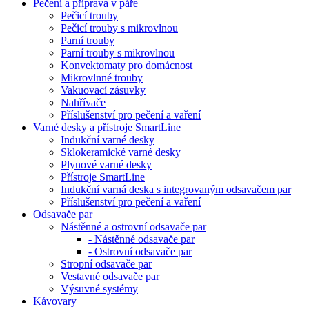
Pečení a příprava v páře
Pečicí trouby
Pečicí trouby s mikrovlnou
Parní trouby
Parní trouby s mikrovlnou
Konvektomaty pro domácnost
Mikrovlnné trouby
Vakuovací zásuvky
Nahřívače
Příslušenství pro pečení a vaření
Varné desky a přístroje SmartLine
Indukční varné desky
Sklokeramické varné desky
Plynové varné desky
Přístroje SmartLine
Indukční varná deska s integrovaným odsavačem par
Příslušenství pro pečení a vaření
Odsavače par
Nástěnné a ostrovní odsavače par
- Nástěnné odsavače par
- Ostrovní odsavače par
Stropní odsavače par
Vestavné odsavače par
Výsuvné systémy
Kávovary