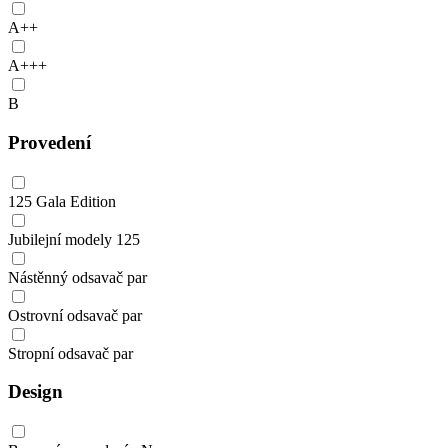
A++
A+++
B
Provedení
125 Gala Edition
Jubilejní modely 125
Nástěnný odsavač par
Ostrovní odsavač par
Stropní odsavač par
Design