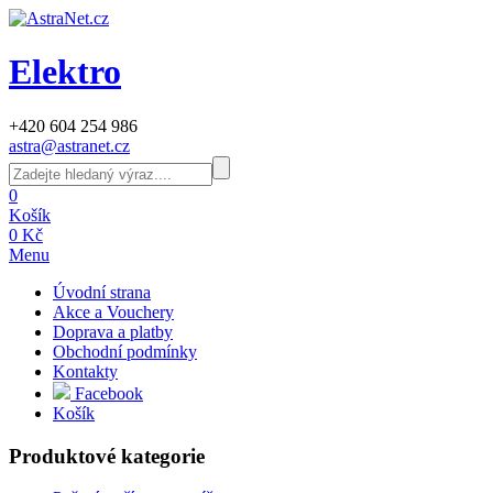
Elektro
+420 604 254 986
astra@astranet.cz
0
Košík
0 Kč
Menu
Úvodní strana
Akce a Vouchery
Doprava a platby
Obchodní podmínky
Kontakty
Facebook
Košík
Produktové kategorie