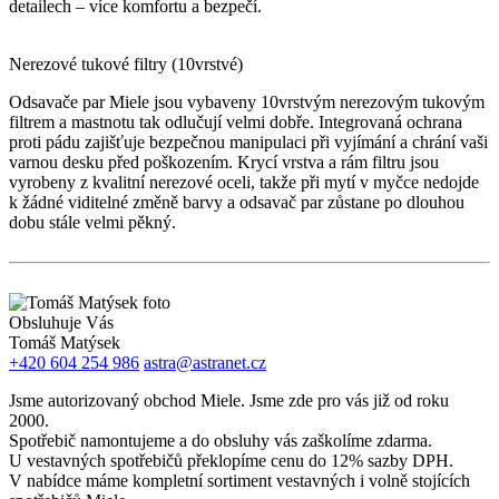
detailech – více komfortu a bezpečí.
Nerezové tukové filtry (10vrstvé)
Odsavače par Miele jsou vybaveny 10vrstvým nerezovým tukovým
filtrem a mastnotu tak odlučují velmi dobře. Integrovaná ochrana
proti pádu zajišťuje bezpečnou manipulaci při vyjímání a chrání vaši
varnou desku před poškozením. Krycí vrstva a rám filtru jsou
vyrobeny z kvalitní nerezové oceli, takže při mytí v myčce nedojde
k žádné viditelné změně barvy a odsavač par zůstane po dlouhou
dobu stále velmi pěkný.
Obsluhuje Vás
Tomáš Matýsek
+420 604 254 986
astra@astranet.cz
Jsme autorizovaný obchod Miele. Jsme zde pro vás již od roku
2000.
Spotřebič namontujeme a do obsluhy vás zaškolíme zdarma.
U vestavných spotřebičů překlopíme cenu do 12% sazby DPH.
V nabídce máme kompletní sortiment vestavných i volně stojících